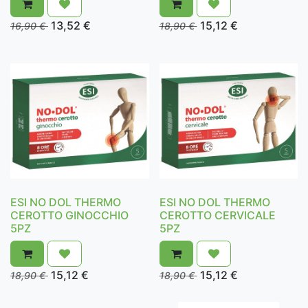
13,52
€
15,12
€
16,90
€
18,90
€
ESI NO DOL THERMO
ESI NO DOL THERMO
CEROTTO GINOCCHIO
CEROTTO CERVICALE
5PZ
5PZ
15,12
€
15,12
€
18,90
€
18,90
€