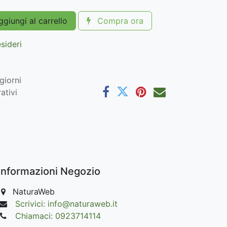
giungi al carrello
Compra ora
esideri
giorni
ativi
Informazioni Negozio
NaturaWeb
Scrivici: info@naturaweb.it
Chiamaci: 0923714114