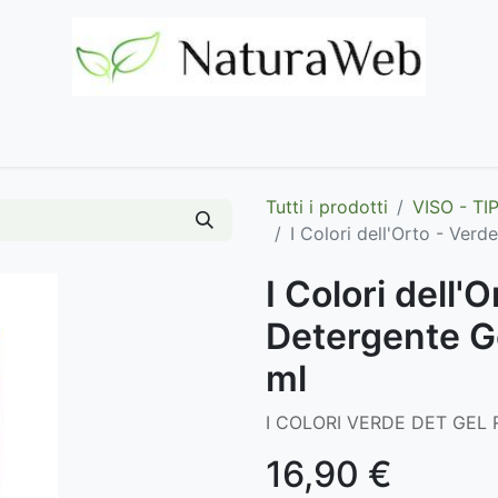
Home
Negozio
Marchi
Contattaci
Tutti i prodotti
VISO - TI
I Colori dell'Orto - Verd
I Colori dell'
Detergente Ge
ml
I COLORI VERDE DET GEL 
16,90
€