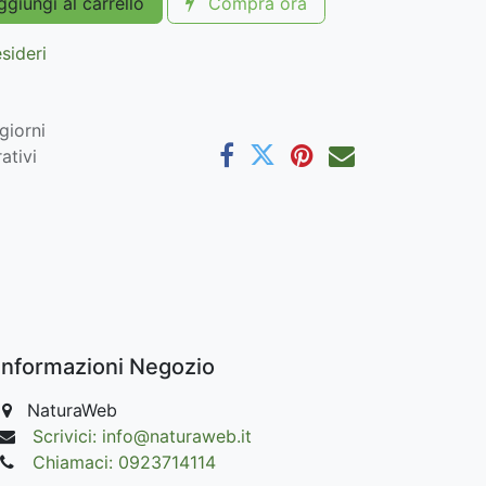
giungi al carrello
Compra ora
esideri
giorni
ativi
Informazioni Negozio
NaturaWeb
Scrivici: info@naturaweb.it
Chiamaci: 0923714114