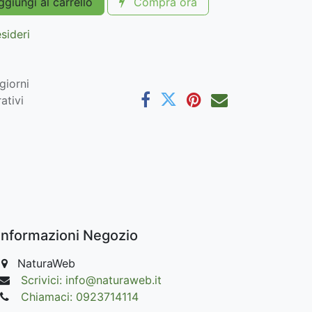
giungi al carrello
Compra ora
esideri
giorni
ativi
Informazioni Negozio
NaturaWeb
Scrivici: info@naturaweb.it
Chiamaci: 0923714114