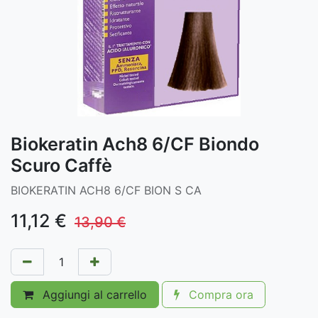
Biokeratin Ach8 6/CF Biondo
Scuro Caffè
BIOKERATIN ACH8 6/CF BION S CA
11,12
€
13,90
€
Aggiungi al carrello
Compra ora